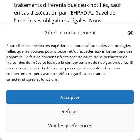
traitements différents que ceux notifiés, sauf
en cas d’exécution par l’EHPAD Au Savel de
l’une de ses obligations légales. Nous
aimerions mettre l’accent sur ce droit qui vous
Gérer le consentement
concerne plus spécialement en tant que
professionnels, lorsque vous ne souhaitez plus
Pour offrir les meilleures expériences, nous utilisons des technologies
telles que les cookies pour stocker et/ou accéder aux informations des
recevoir des informations commerciales de
appareils. Le fait de consentir à ces technologies nous permettra de
notre part.
traiter des données telles que le comportement de navigation ou les ID
uniques sur ce site. Le fait de ne pas consentir ou de retirer son
consentement peut avoir un effet négatif sur certaines
caractéristiques et fonctions.
Droit à la limitation des traitements des
Données Personnelles
Accepter
Refuser
Vous disposez du droit de demander que les
Voir les préférences
traitements effectués sur vos Données
Personnelles soient limités à ce qui est