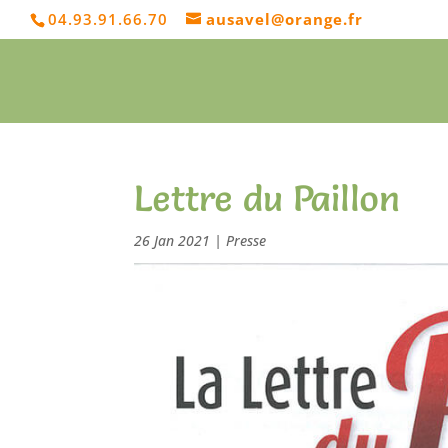
04.93.91.66.70
ausavel@orange.fr
Lettre du Paillon
26 Jan 2021
|
Presse