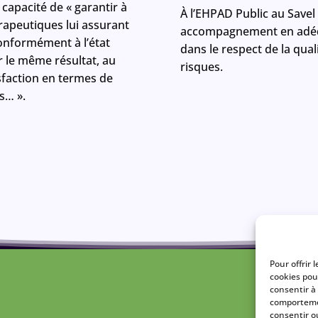
 capacité de « garantir à
À l’EHPAD Public au Save
rapeutiques lui assurant
accompagnement en adéqu
conformément à l’état
dans le respect de la qua
r le même résultat, au
risques.
sfaction en termes de
s… ».
Pour offrir 
cookies pou
consentir à
comportemen
consentir o